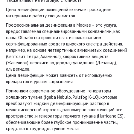
также влияют на итоговую стоимость.
Цена дезинфекции помещений включает расходные
материалы и работу специалистов.
Профессиональная дезинфекция в Москве – это услуга,
предоставляемая специализированными компаниями, как
наша. Обработка проводится с использованием
сертифицированных средств широкого спектра действия,
например, на основе четвертичных аммониевых соединений
(Септолит Тетра, Аламинол), хлорактивных веществ
(Жавелион), перекиси водорода, гуанидинов (Дезавид),
альдегидов.
Цена дезинфекции может зависеть от используемых
препаратов и уровня загрязнения.
Применяем современное оборудование: генераторы
холодного тумана (Igeba Nebulo, Pulsfog K-10), которые
преобразуют жидкий дезинфицирующий раствор в
мелкодисперсный аэрозоль, равномерно заполняющий все
пространство, и генераторы горячего тумана (Hurricane ES),
обеспечивающие более глубокое проникновение частиц
средства в труднодоступные места.