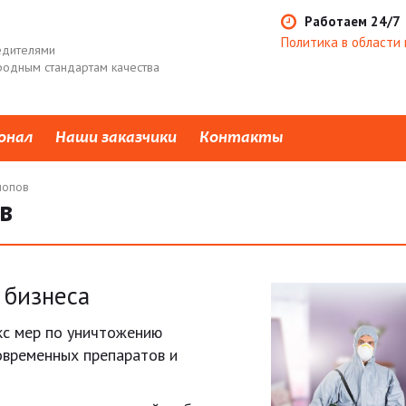
Работаем 24/7
Политика в области 
едителями
одным стандартам качества
онал
Наши заказчики
Контакты
лопов
в
 бизнеса
кс мер по уничтожению
овременных препаратов и