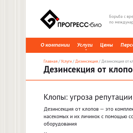
Перейти
к
Борьба с вр
контенту
по междунар
О компании
Услуги
Цены
Перс
Главная
/
Услуги
/
Дезинсекция
/ Дезинсекция от к
Дезинсекция от клопо
Клопы: угроза репутации
Дезинсекция от клопов — это компле
насекомых и их личинок с помощью с
оборудования