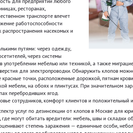
ость для предприятий любого
иницах, ресторанах,
ественном транспорте влечет
нижение работоспособности
к распространения насекомых и
лькими путями: через одежду,
осетителей, через системы
в употреблении мебелью или техникой, а также миграци
тверстия для электропроводки. Обнаружить клопов можн
 красные точки, расположенные дорожкой, пятнам крови
гкой мебели, на обоях и плинтусах. При значительном з
пах перебродивших ягод.
ровье сотрудников, комфорт клиентов и положительный 
пектр услуг по дезинсекции от клопов в Москве для юр
 где могут обитать вредители: мебель, швы и складки об
ы оценивают степень заражения — единичные особи, небо