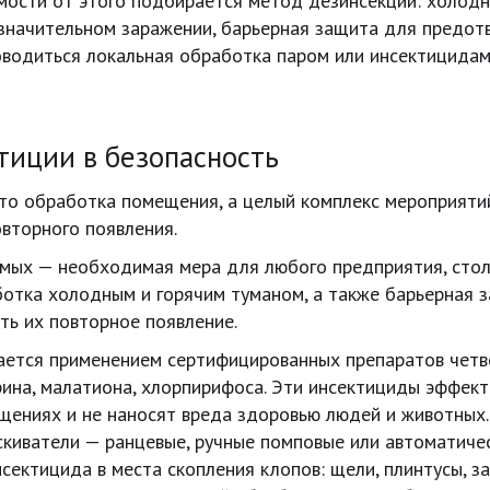
имости от этого подбирается метод дезинсекции: холод
и значительном заражении, барьерная защита для предо
водиться локальная обработка паром или инсектицидам
тиции в безопасность
сто обработка помещения, а целый комплекс мероприятий
вторного появления.
мых — необходимая мера для любого предприятия, стол
ботка холодным и горячим туманом, а также барьерная 
ть их повторное появление.
ается применением сертифицированных препаратов четв
ина, малатиона, хлорпирифоса. Эти инсектициды эффект
щениях и не наносят вреда здоровью людей и животных.
киватели — ранцевые, ручные помповые или автоматичес
сектицида в места скопления клопов: щели, плинтусы, з